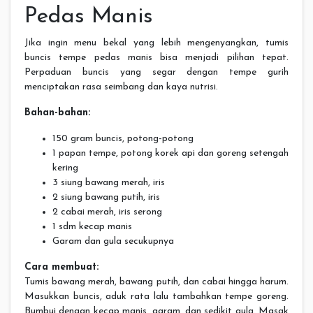
Pedas Manis
Jika ingin menu bekal yang lebih mengenyangkan, tumis
buncis tempe pedas manis bisa menjadi pilihan tepat.
Perpaduan buncis yang segar dengan tempe gurih
menciptakan rasa seimbang dan kaya nutrisi.
Bahan-bahan:
150 gram buncis, potong-potong
1 papan tempe, potong korek api dan goreng setengah
kering
3 siung bawang merah, iris
2 siung bawang putih, iris
2 cabai merah, iris serong
1 sdm kecap manis
Garam dan gula secukupnya
Cara membuat:
Tumis bawang merah, bawang putih, dan cabai hingga harum.
Masukkan buncis, aduk rata lalu tambahkan tempe goreng.
Bumbui dengan kecap manis, garam, dan sedikit gula. Masak