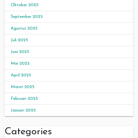
Oktober 2025
September 2025
Agustus 2025
Juli 2025
Juni 2025
Mei 2025
April 2025
Maret 2025
Februari 2025
Januari 2025
Categories