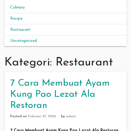
Culinary
Recipe
Restaurant
Uncategorized
Kategori:
Restaurant
7 Cara Membuat Ayam
Kung Pao Lezat Ala
Restoran
Posted on
Februari 27, 2026
by
admin
7 Cara Membuat Ayam Kung Pao Lezat Ala Restoran