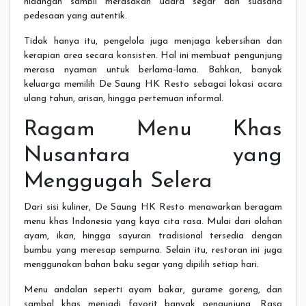
hidangan sambil merasakan udara segar dan suasana
pedesaan yang autentik.
Tidak hanya itu, pengelola juga menjaga kebersihan dan
kerapian area secara konsisten. Hal ini membuat pengunjung
merasa nyaman untuk berlama-lama. Bahkan, banyak
keluarga memilih De Saung HK Resto sebagai lokasi acara
ulang tahun, arisan, hingga pertemuan informal.
Ragam Menu Khas
Nusantara yang
Menggugah Selera
Dari sisi kuliner, De Saung HK Resto menawarkan beragam
menu khas Indonesia yang kaya cita rasa. Mulai dari olahan
ayam, ikan, hingga sayuran tradisional tersedia dengan
bumbu yang meresap sempurna. Selain itu, restoran ini juga
menggunakan bahan baku segar yang dipilih setiap hari.
Menu andalan seperti ayam bakar, gurame goreng, dan
sambal khas menjadi favorit banyak pengunjung. Rasa