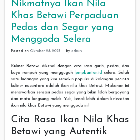
Nikmatnya Ikan Nila
Khas Betawi Perpaduan
Pedas dan Segar yang
Menggoda Selera
Posted on
Oktober 28, 2025
by
admin
Kuliner Betawi dikenal dengan cita rasa gurih, pedas, dan
kaya rempah yang menggugah
lpmpbanten.id
selera. Salah
satu hidangan yang kini semakin populer di kalangan pecinta
kuliner nusantara adalah ikan nila khas Betawi. Makanan ini
menawarkan sensasi pedas segar yang bikin lidah bergoyang
dan mata langsung melek. Yuk, kenali lebih dalam kelezatan
ikan nila khas Betawi yang menggoda ini!
Cita Rasa Ikan Nila Khas
Betawi yang Autentik