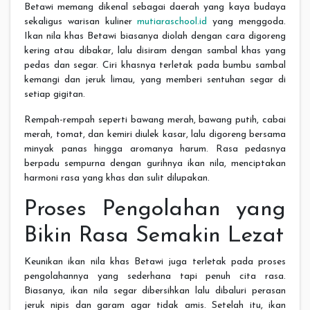
Betawi memang dikenal sebagai daerah yang kaya budaya
sekaligus warisan kuliner
mutiaraschool.id
yang menggoda.
Ikan nila khas Betawi biasanya diolah dengan cara digoreng
kering atau dibakar, lalu disiram dengan sambal khas yang
pedas dan segar. Ciri khasnya terletak pada bumbu sambal
kemangi dan jeruk limau, yang memberi sentuhan segar di
setiap gigitan.
Rempah-rempah seperti bawang merah, bawang putih, cabai
merah, tomat, dan kemiri diulek kasar, lalu digoreng bersama
minyak panas hingga aromanya harum. Rasa pedasnya
berpadu sempurna dengan gurihnya ikan nila, menciptakan
harmoni rasa yang khas dan sulit dilupakan.
Proses Pengolahan yang
Bikin Rasa Semakin Lezat
Keunikan ikan nila khas Betawi juga terletak pada proses
pengolahannya yang sederhana tapi penuh cita rasa.
Biasanya, ikan nila segar dibersihkan lalu dibaluri perasan
jeruk nipis dan garam agar tidak amis. Setelah itu, ikan