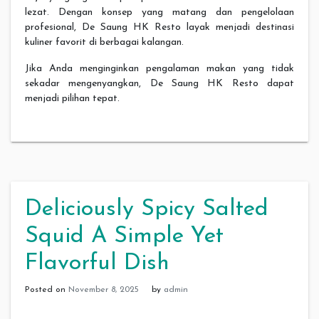
lezat. Dengan konsep yang matang dan pengelolaan
profesional, De Saung HK Resto layak menjadi destinasi
kuliner favorit di berbagai kalangan.
Jika Anda menginginkan pengalaman makan yang tidak
sekadar mengenyangkan, De Saung HK Resto dapat
menjadi pilihan tepat.
Deliciously Spicy Salted
Squid A Simple Yet
Flavorful Dish
Posted on
November 8, 2025
by
admin