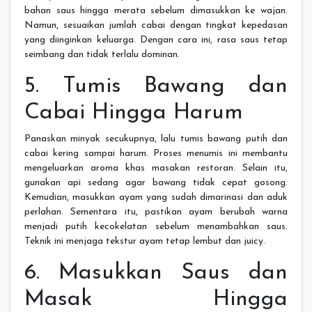
bahan saus hingga merata sebelum dimasukkan ke wajan.
Namun, sesuaikan jumlah cabai dengan tingkat kepedasan
yang diinginkan keluarga. Dengan cara ini, rasa saus tetap
seimbang dan tidak terlalu dominan.
5. Tumis Bawang dan
Cabai Hingga Harum
Panaskan minyak secukupnya, lalu tumis bawang putih dan
cabai kering sampai harum. Proses menumis ini membantu
mengeluarkan aroma khas masakan restoran. Selain itu,
gunakan api sedang agar bawang tidak cepat gosong.
Kemudian, masukkan ayam yang sudah dimarinasi dan aduk
perlahan. Sementara itu, pastikan ayam berubah warna
menjadi putih kecokelatan sebelum menambahkan saus.
Teknik ini menjaga tekstur ayam tetap lembut dan juicy.
6. Masukkan Saus dan
Masak Hingga