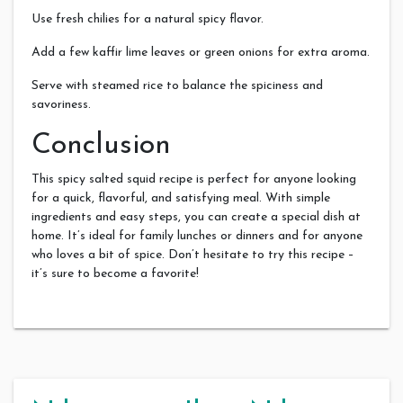
Use fresh chilies for a natural spicy flavor.
Add a few kaffir lime leaves or green onions for extra aroma.
Serve with steamed rice to balance the spiciness and
savoriness.
Conclusion
This spicy salted squid recipe is perfect for anyone looking
for a quick, flavorful, and satisfying meal. With simple
ingredients and easy steps, you can create a special dish at
home. It’s ideal for family lunches or dinners and for anyone
who loves a bit of spice. Don’t hesitate to try this recipe –
it’s sure to become a favorite!