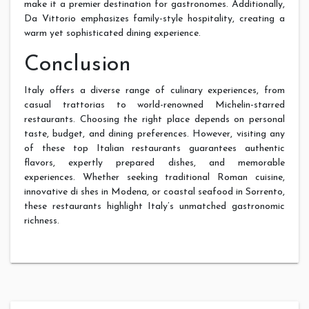
make it a premier destination for gastronomes. Additionally,
Da Vittorio emphasizes family-style hospitality, creating a
warm yet sophisticated dining experience.
Conclusion
Italy offers a diverse range of culinary experiences, from
casual trattorias to world-renowned Michelin-starred
restaurants. Choosing the right place depends on personal
taste, budget, and dining preferences. However, visiting any
of these top Italian restaurants guarantees authentic
flavors, expertly prepared dishes, and memorable
experiences. Whether seeking traditional Roman cuisine,
innovative di shes in Modena, or coastal seafood in Sorrento,
these restaurants highlight Italy’s unmatched gastronomic
richness.