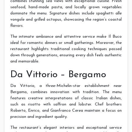
combines stunning sea views with exceptional cuisine. Fresh
seafood, hand-made pasta, and locally grown vegetables
dominate the menu. Signature dishes include spaghetti alle
vongole and grilled octopus, showcasing the region’s coastal
flavors.
The intimate ambiance and attentive service make Il Buco
ideal for romantic dinners or small gatherings. Moreover, the
restaurant highlights traditional cooking techniques passed
down through generations, ensuring every dish feels authentic
and memorable.
Da Vittorio – Bergamo
Da Vittorio, a three-Michelin-star establishment near
Bergamo, combines innovation with tradition. The menu
features creative interpretations of classic Italian dishes,
such as risotto with saffron and lobster. Chef brothers
Roberto, Enrico, and Gianfranco Cerea maintain a focus on
precision and ingredient quality.
The restaurant’s elegant interiors and exceptional service