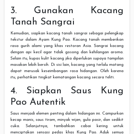
3. Gunakan Kacang
Tanah Sangrai
Kemudian, siapkan kacang tanah sangrai sebagai pelengkap
tekstur dalam Ayam Kung Pao. Kacang tanah memberikan
rasa gurih alami yang khas restoran Asia. Sangrai kacang
dengan api kecil agar tidak gosong dan kehilangan aroma.
Selain itu, kupas kulit kacang jika diperlukan supaya tampilan
masakan lebih bersih. Di sisi lain, kacang yang terlalu matang
dapat merusak keseimbangan rasa hidangan. Oleh karena
itu, perhatikan tingkat kematangan kacang secara teliti.
4. Siapkan Saus Kung
Pao Autentik
Saus menjadi elemen penting dalam hidangan ini. Campurkan
kecap manis, saus tiram, minyak wijen, gula pasir, dan sedikit
cuka. Selanjutnya, tambahkan cabai kering untuk
menciptakan sensasi pedas khas Kung Pao. Aduk semua