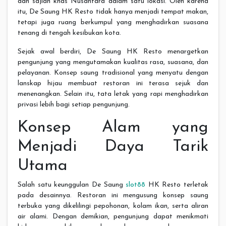
dan sajian khas Nusantara dalam satu lokasi. Oleh karena
itu, De Saung HK Resto tidak hanya menjadi tempat makan,
tetapi juga ruang berkumpul yang menghadirkan suasana
tenang di tengah kesibukan kota.
Sejak awal berdiri, De Saung HK Resto menargetkan
pengunjung yang mengutamakan kualitas rasa, suasana, dan
pelayanan. Konsep saung tradisional yang menyatu dengan
lanskap hijau membuat restoran ini terasa sejuk dan
menenangkan. Selain itu, tata letak yang rapi menghadirkan
privasi lebih bagi setiap pengunjung.
Konsep Alam yang
Menjadi Daya Tarik
Utama
Salah satu keunggulan De Saung
slot88
HK Resto terletak
pada desainnya. Restoran ini mengusung konsep saung
terbuka yang dikelilingi pepohonan, kolam ikan, serta aliran
air alami. Dengan demikian, pengunjung dapat menikmati