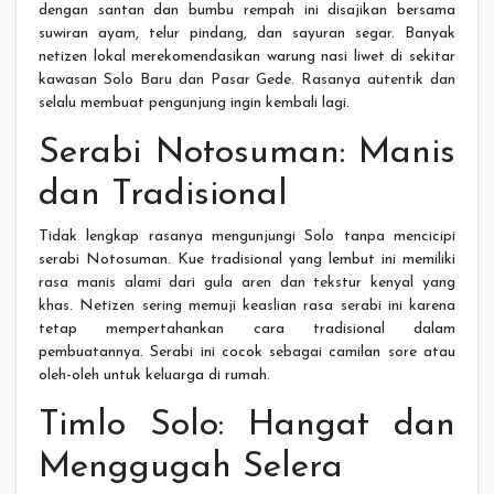
dengan santan dan bumbu rempah ini disajikan bersama
suwiran ayam, telur pindang, dan sayuran segar. Banyak
netizen lokal merekomendasikan warung nasi liwet di sekitar
kawasan Solo Baru dan Pasar Gede. Rasanya autentik dan
selalu membuat pengunjung ingin kembali lagi.
Serabi Notosuman: Manis
dan Tradisional
Tidak lengkap rasanya mengunjungi Solo tanpa mencicipi
serabi Notosuman. Kue tradisional yang lembut ini memiliki
rasa manis alami dari gula aren dan tekstur kenyal yang
khas. Netizen sering memuji keaslian rasa serabi ini karena
tetap mempertahankan cara tradisional dalam
pembuatannya. Serabi ini cocok sebagai camilan sore atau
oleh-oleh untuk keluarga di rumah.
Timlo Solo: Hangat dan
Menggugah Selera