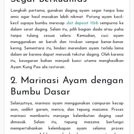
Langkah pertama, gunakan daging ayam segar tanpa bau
amis agar hasil masakan lebih nikmat. Potong ayam kecil-
kecil supaya bumbu meresap
slot deposit 10rb
sempurna ke
dalam serat daging. Selain itu, pilih bagian dada atau paha
tanpa tulang sesuai selera. Kemudian, cuci ayam
menggunakan air bersih dan tiriskan sampai benar-benar
kering. Sementara itu, hindari merendam ayam terlalu lama
dalam air karena dapat merusak tekstur daging. Oleh karena
itu, kesegaran bahan menjadi kunci utama menghasilkan
Ayam Kung Pao ala restoran.
2. Marinasi Ayam dengan
Bumbu Dasar
Selanjutnya, marinasi ayam menggunakan campuran kecap
asin, sedikit garam, merica, dan tepung maizena. Proses
marinasi membantu menjaga kelembutan daging saat
dimasak. Selain itu, tepung maizena berfungsi
mempertahankan kelembapan ayam selama proses