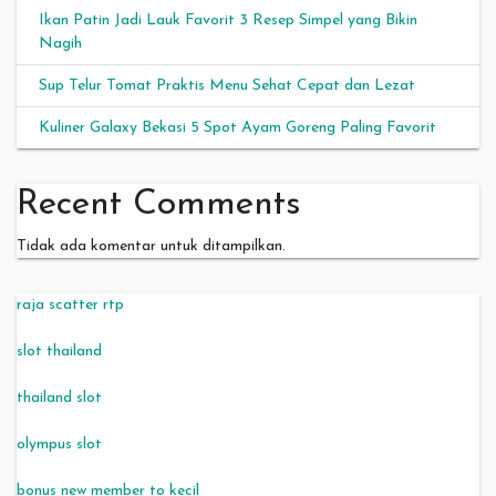
Ikan Patin Jadi Lauk Favorit 3 Resep Simpel yang Bikin
Nagih
Sup Telur Tomat Praktis Menu Sehat Cepat dan Lezat
Kuliner Galaxy Bekasi 5 Spot Ayam Goreng Paling Favorit
Recent Comments
Tidak ada komentar untuk ditampilkan.
raja scatter rtp
slot thailand
thailand slot
olympus slot
bonus new member to kecil