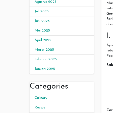
Agustus 2025
Mas
sat
Juli 2025
Gor
Ber
Juni 2025
di r
Mei 2025
1
April 2025
Aya
Maret 2025
tet
Pop 
Februari 2025
Bah
Januari 2025
Categories
Culinary
Recipe
Car