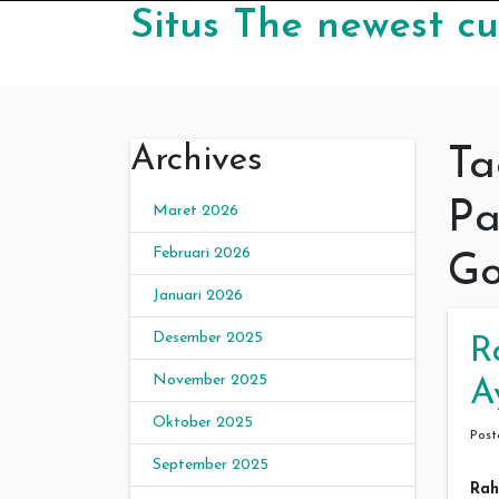
Skip to content
Situs The newest cu
Archives
Ta
Pa
Maret 2026
Februari 2026
Go
Januari 2026
Desember 2025
R
November 2025
A
Oktober 2025
Pos
September 2025
Ra