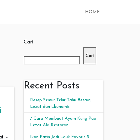
HOME
Cari
Cari
Recent Posts
Resep Semur Telur Tahu Betawi,
Lezat dan Ekonomis
i
7 Cara Membuat Ayam Kung Pao
Lezat Ala Restoran
Ikan Patin Jadi Lauk Favorit 3
ai
–