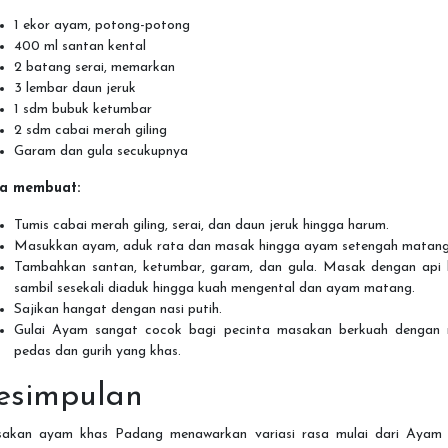
1 ekor ayam, potong-potong
400 ml santan kental
2 batang serai, memarkan
3 lembar daun jeruk
1 sdm bubuk ketumbar
2 sdm cabai merah giling
Garam dan gula secukupnya
a membuat:
Tumis cabai merah giling, serai, dan daun jeruk hingga harum.
Masukkan ayam, aduk rata dan masak hingga ayam setengah matang
Tambahkan santan, ketumbar, garam, dan gula. Masak dengan api k
sambil sesekali diaduk hingga kuah mengental dan ayam matang.
Sajikan hangat dengan nasi putih.
Gulai Ayam sangat cocok bagi pecinta masakan berkuah dengan 
pedas dan gurih yang khas.
esimpulan
akan ayam khas Padang menawarkan variasi rasa mulai dari Ayam