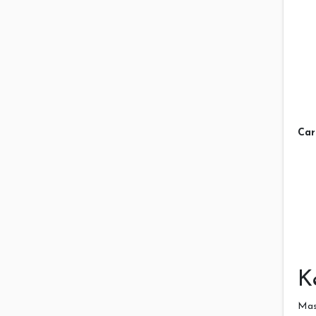
Car
K
Mas