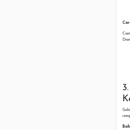
Car
Cam
Dia
3
K
Gul
rem
Bah