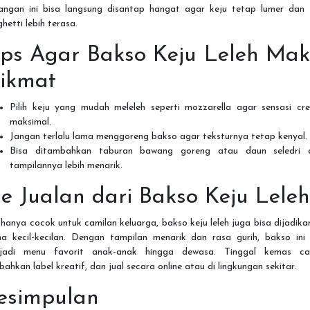
angan ini bisa langsung disantap hangat agar keju tetap lumer dan 
hetti lebih terasa.
ips Agar Bakso Keju Leleh Mak
ikmat
Pilih keju yang mudah meleleh seperti mozzarella agar sensasi cr
maksimal.
Jangan terlalu lama menggoreng bakso agar teksturnya tetap kenyal.
Bisa ditambahkan taburan bawang goreng atau daun seledri 
tampilannya lebih menarik.
de Jualan dari Bakso Keju Leleh
hanya cocok untuk camilan keluarga, bakso keju leleh juga bisa dijadika
ha kecil-kecilan. Dengan tampilan menarik dan rasa gurih, bakso ini 
jadi menu favorit anak-anak hingga dewasa. Tinggal kemas can
ahkan label kreatif, dan jual secara online atau di lingkungan sekitar.
esimpulan