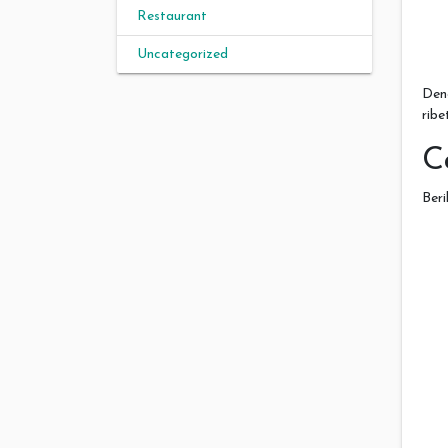
Restaurant
Uncategorized
Den
ribe
C
Ber