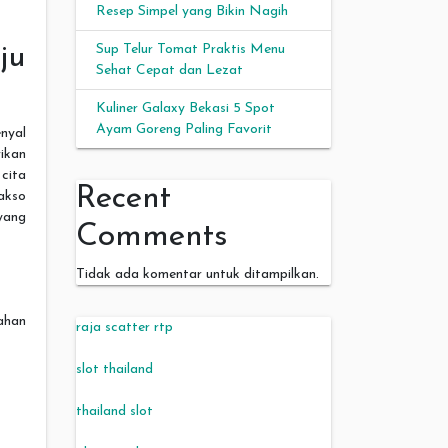
Resep Simpel yang Bikin Nagih
ju
Sup Telur Tomat Praktis Menu
Sehat Cepat dan Lezat
Kuliner Galaxy Bekasi 5 Spot
Ayam Goreng Paling Favorit
nyal
ikan
cita
Recent
akso
yang
Comments
Tidak ada komentar untuk ditampilkan.
ahan
raja scatter rtp
slot thailand
thailand slot