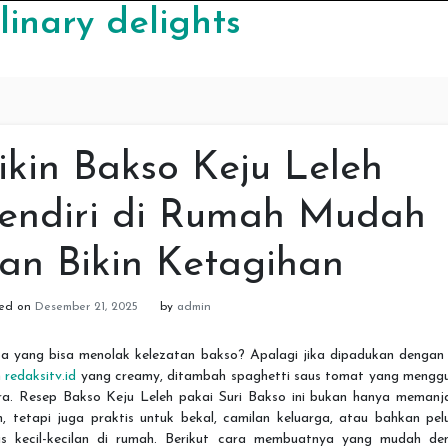
linary delights
ikin Bakso Keju Leleh
endiri di Rumah Mudah
an Bikin Ketagihan
ted on
Desember 21, 2025
by
admin
pa yang bisa menolak kelezatan bakso? Apalagi jika dipadukan dengan 
h
redaksitv.id
yang creamy, ditambah spaghetti saus tomat yang mengg
era. Resep Bakso Keju Leleh pakai Suri Bakso ini bukan hanya memanj
h, tetapi juga praktis untuk bekal, camilan keluarga, atau bahkan pe
nis kecil-kecilan di rumah. Berikut cara membuatnya yang mudah de