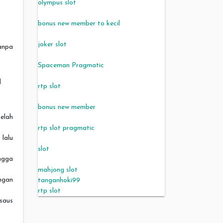
olympus slot
bonus new member to kecil
joker slot
anpa
Spaceman Pragmatic
h
rtp slot
bonus new member
belah
rtp slot pragmatic
lalu
slot
ngga
mahjong slot
ngan
tanganhoki99
rtp slot
 saus