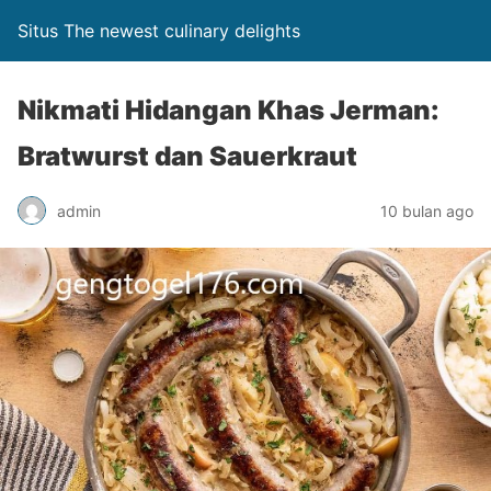
Situs The newest culinary delights
Nikmati Hidangan Khas Jerman:
Bratwurst dan Sauerkraut
admin
10 bulan ago