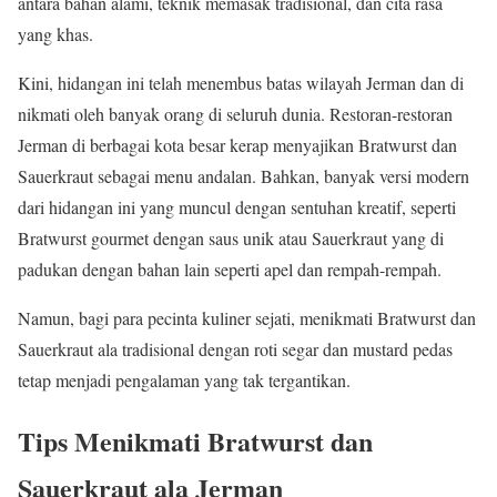
antara bahan alami, teknik memasak tradisional, dan cita rasa
yang khas.
Kini, hidangan ini telah menembus batas wilayah Jerman dan di
nikmati oleh banyak orang di seluruh dunia. Restoran-restoran
Jerman di berbagai kota besar kerap menyajikan Bratwurst dan
Sauerkraut sebagai menu andalan. Bahkan, banyak versi modern
dari hidangan ini yang muncul dengan sentuhan kreatif, seperti
Bratwurst gourmet dengan saus unik atau Sauerkraut yang di
padukan dengan bahan lain seperti apel dan rempah-rempah.
Namun, bagi para pecinta kuliner sejati, menikmati Bratwurst dan
Sauerkraut ala tradisional dengan roti segar dan mustard pedas
tetap menjadi pengalaman yang tak tergantikan.
Tips Menikmati Bratwurst dan
Sauerkraut ala Jerman