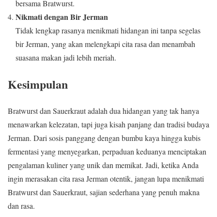
bersama Bratwurst.
Nikmati dengan Bir Jerman
Tidak lengkap rasanya menikmati hidangan ini tanpa segelas
bir Jerman, yang akan melengkapi cita rasa dan menambah
suasana makan jadi lebih meriah.
Kesimpulan
Bratwurst dan Sauerkraut adalah dua hidangan yang tak hanya
menawarkan kelezatan, tapi juga kisah panjang dan tradisi budaya
Jerman. Dari sosis panggang dengan bumbu kaya hingga kubis
fermentasi yang menyegarkan, perpaduan keduanya menciptakan
pengalaman kuliner yang unik dan memikat. Jadi, ketika Anda
ingin merasakan cita rasa Jerman otentik, jangan lupa menikmati
Bratwurst dan Sauerkraut, sajian sederhana yang penuh makna
dan rasa.