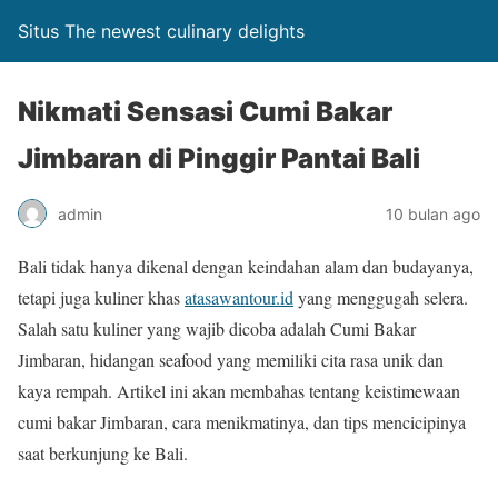
Situs The newest culinary delights
Nikmati Sensasi Cumi Bakar
Jimbaran di Pinggir Pantai Bali
admin
10 bulan ago
Bali tidak hanya dikenal dengan keindahan alam dan budayanya,
tetapi juga kuliner khas
atasawantour.id
yang menggugah selera.
Salah satu kuliner yang wajib dicoba adalah Cumi Bakar
Jimbaran, hidangan seafood yang memiliki cita rasa unik dan
kaya rempah. Artikel ini akan membahas tentang keistimewaan
cumi bakar Jimbaran, cara menikmatinya, dan tips mencicipinya
saat berkunjung ke Bali.